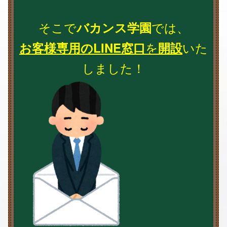
そこで
では、
バカンス学園
を
いた
お客様専用のLINE窓口
開設
しました！