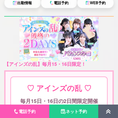
出勤情報
電話予約
WEB予約
【アインズの乱】毎月15・16日限定！
♡ アインズの乱 ♡
毎月15日・16日の2日間限定開催
電話予約
ネット予約
アインズグループ破格イベン