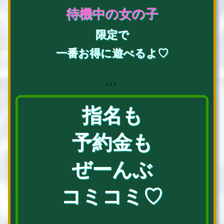
待機中の女の子
限定で
一番お得に遊べるよ♡
↓↓↓
指名も
予約金も
ぜーんぶ
コミコミ♡