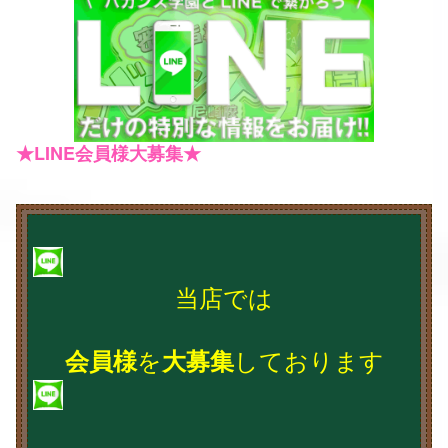
★LINE会員様大募集★
当店では
を
しております
会員様
大募集