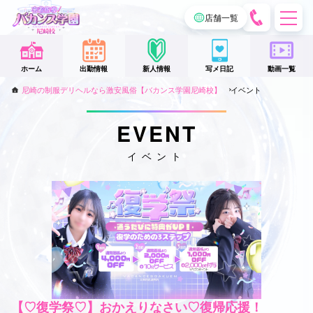
電
店舗一覧
話
を
ホーム
出勤情報
新人情報
写メ日記
動画一覧
か
尼崎の制服デリヘルなら激安風俗【バカンス学園尼崎校】
イベント
け
る
EVENT
イベント
【♡復学祭♡】おかえりなさい♡復帰応援！